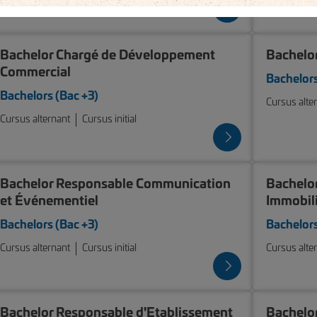
Bachelor Chargé de Développement
Bachelor
Commercial
Bachelors
Bachelors (Bac +3)
Cursus alte
Cursus alternant
Cursus initial
Bachelor Responsable Communication
Bachelor
et Événementiel
Immobil
Bachelors (Bac +3)
Bachelors
Cursus alternant
Cursus initial
Cursus alte
Bachelor Responsable d'Etablissement
Bachelo