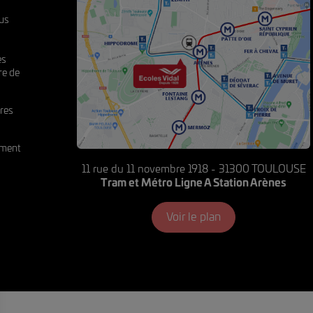
s
ous
es
re de
res
ement
11 rue du 11 novembre 1918 - 31300 TOULOUSE
Tram et Métro Ligne A Station Arènes
Voir le plan