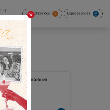
E ET
Contactez-nous
Espaces privés
 Chargé de clientèle en
ce & Banque
 (Bac +3)
rnant
Cursus initial