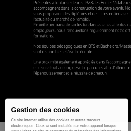
Présentes à Toulouse depuis 1928, les Écoles Vidal vou
accompagnent dans la construction de votre avenir. N
vous proposons des diplômes et des titres en lien avec
l’actualité du marché de l’emploi.
En veille permanente sur les tendances et les attentes d
employeurs, nous renouvelons régulièrement notre off
formations.
Nos équipes pédagogiques en BTS et Bachelors/Mastè
sont disponibles et à votre écoute.
Une proximité également appréciée dans l’accompagn
et le suivi tout au long de votre parcours afin d’atteindre
l’épanouissement et la réussite de chacun.