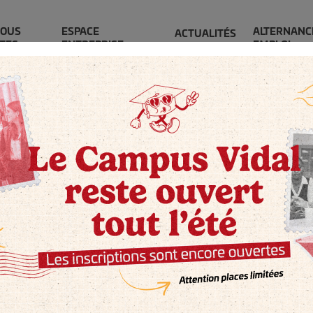
OUS
ESPACE
ALTERNANC
ACTUALITÉS
TES
ENTREPRISE
EMPLOI
Nos formations
Bachelor Business & Management
Bachelor
Assuran
Bachelor Business & Management (post-bac
en 3 ans)
Bachelors
Bachelors (Bac +3)
Cursus alte
Cursus initial