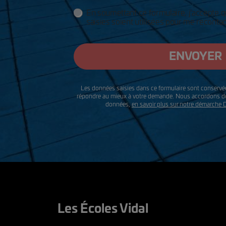
données
En soumettant ce formulaire, j’accepte q
saisies soient utilisées pour me recontac
ENVOYER
Les données saisies dans ce formulaire sont conservée
répondre au mieux à votre demande. Nous accordons de 
données,
en savoir plus sur notre démarche
Les Écoles Vidal