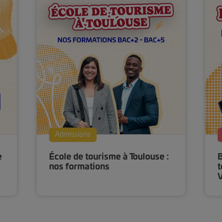
Admissions
e
École de tourisme à Toulouse :
B
nos formations
t
V