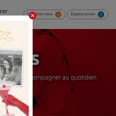
E ET
Contactez-nous
Espaces privés
ESSES
té de les accompagner au quotidien