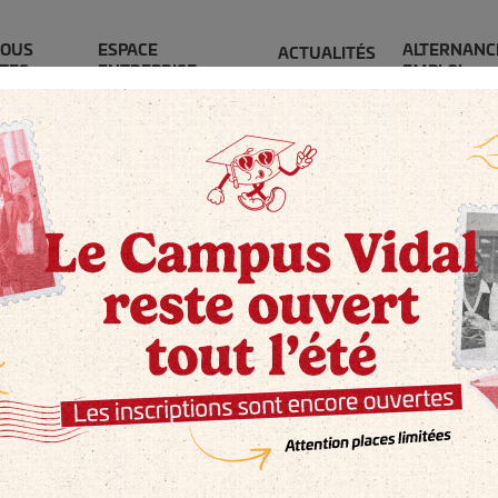
OUS
ESPACE
ALTERNANC
ACTUALITÉS
TES
ENTREPRISE
EMPLOI
VALEURS & PROM
 nos talents. Nous avons la responsabili
vers leur réussite