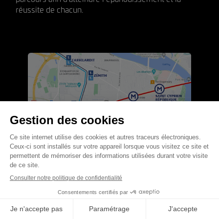
réussite de chacun.
Candidature
Rencontrons-nous
11 rue du 11 novembre 1918 - 31300 TOULOUSE
Demande de catalogue
Tram et Métro Ligne A Station Arènes