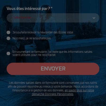
Vous êtes intéressé par ? *
Je souhaite recevoir la newsletter des Écoles Vidal
Utilisation des données
Non merci, je ne le souhaite pas
données
En soumettant ce formulaire, j’accepte que les informations saisies
soient utilisées pour me recontacter.
ENVOYER
Les données saisies dans ce formulaire sont conservées par nos soins
afin de pouvoir répondre au mieux à votre demande. Nous accordons de
l'importance à la gestion de vos données,
en savoir plus sur notre
démarche Données Personnelles
.